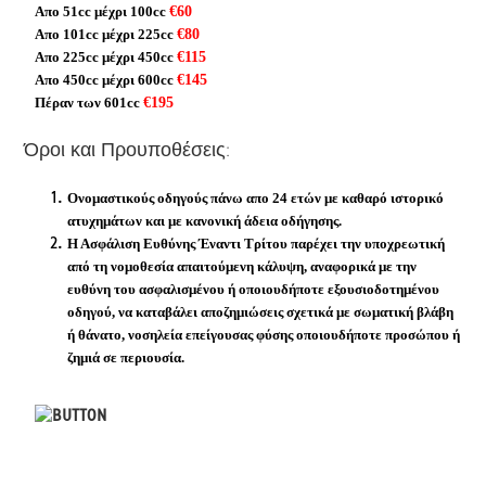
Απο 51cc μέχρι 100cc
€60
Απο 101cc μέχρι 225cc
€80
Απο 225cc μέχρι 450cc
€115
Απο 450cc μέχρι 600cc
€145
Πέραν των 601cc
€195
Όροι και Προυποθέσεις:
Ονομαστικούς οδηγούς πάνω απο 24 ετών με καθαρό ιστορικό
ατυχημάτων και με κανονική άδεια οδήγησης.
Η Ασφάλιση Ευθύνης Έναντι Τρίτου παρέχει την υποχρεωτική
από τη νομοθεσία απαιτούμενη κάλυψη, αναφορικά με την
ευθύνη του ασφαλισμένου ή οποιουδήποτε εξουσιοδοτημένου
οδηγού, να καταβάλει αποζημιώσεις σχετικά με σωματική βλάβη
ή θάνατο, νοσηλεία επείγουσας φύσης οποιουδήποτε προσώπου ή
ζημιά σε περιουσία.